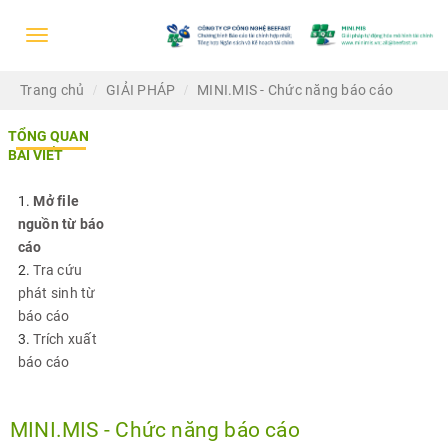
Trang chủ
GIẢI PHÁP
MINI.MIS - Chức năng báo cáo
▼
TỔNG QUAN
▼
BÀI VIẾT
Mở file
▼
nguồn từ báo
cáo
▼
Tra cứu
phát sinh từ
▼
báo cáo
Trích xuất
báo cáo
MINI.MIS - Chức năng báo cáo